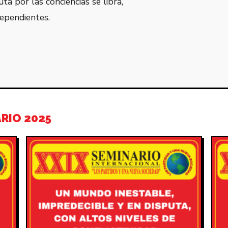
ta por las conciencias se libra,
ependientes.
RIO 2025