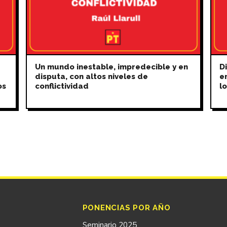
Un mundo inestable, impredecible y en
Di
disputa, con altos niveles de
e
os
conflictividad
l
PONENCIAS POR AÑO
Seminario 2025